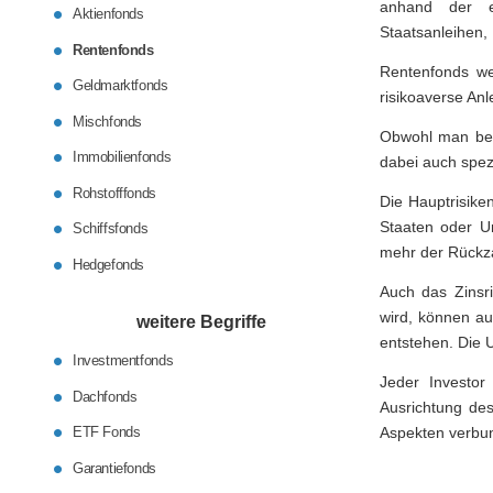
anhand der e
Aktienfonds
Staatsanleihen, 
Rentenfonds
Rentenfonds wei
Geldmarktfonds
risikoaverse Anl
Mischfonds
Obwohl man bei 
Immobilienfonds
dabei auch spez
Rohstofffonds
Die Hauptrisike
Staaten oder U
Schiffsfonds
mehr der Rückz
Hedgefonds
Auch das Zinsri
wird, können au
weitere Begriffe
entstehen. Die U
Investmentfonds
Jeder Investor
Dachfonds
Ausrichtung des
ETF Fonds
Aspekten verbu
Garantiefonds