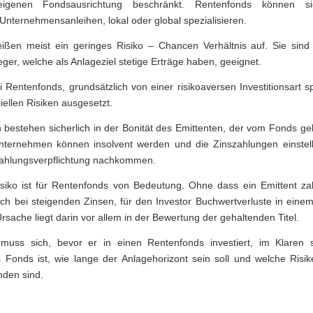
igenen Fondsausrichtung beschränkt. Rentenfonds können si
Unternehmensanleihen, lokal oder global spezialisieren.
ßen meist ein geringes Risiko – Chancen Verhältnis auf. Sie sind 
eger, welche als Anlageziel stetige Erträge haben, geeignet.
Rentenfonds, grundsätzlich von einer risikoaversen Investitionsart sp
iellen Risiken ausgesetzt.
n bestehen sicherlich in der Bonität des Emittenten, der vom Fonds geh
nternehmen können insolvent werden und die Zinszahlungen einstell
ahlungsverpflichtung nachkommen.
siko ist für Rentenfonds von Bedeutung. Ohne dass ein Emittent za
ch bei steigenden Zinsen, für den Investor Buchwertverluste in eine
rsache liegt darin vor allem in der Bewertung der gehaltenden Titel.
 muss sich, bevor er in einen Rentenfonds investiert, im Klaren 
 Fonds ist, wie lange der Anlagehorizont sein soll und welche Risik
nden sind.