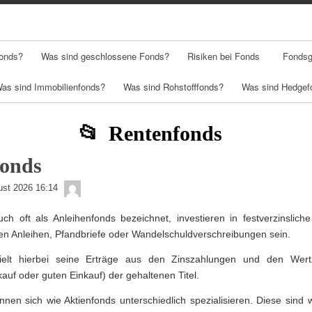
Skip
Skip
Skip
Skip
Skip
Skip
Skip
Skip
to
to
to
to
to
to
to
to
content
TEXT-
NAV_MENU-
NAV_MENU-
NAV_MENU-
MSCHANDL
TEXT-
TEXT-
3
4
5
6
6
7
Fonds?
Was sind geschlossene Fonds?
Risiken bei Fonds
Fondsg
as sind Immobilienfonds?
Was sind Rohstofffonds?
Was sind Hedgef
Rentenfonds
fonds
admin
ust 2026 16:14
ch oft als Anleihenfonds bezeichnet, investieren in festverzinslich
nen Anleihen, Pfandbriefe oder Wandelschuldverschreibungen sein.
ielt hierbei seine Erträge aus den Zinszahlungen und den Wert
kauf oder guten Einkauf) der gehaltenen Titel.
nen sich wie Aktienfonds unterschiedlich spezialisieren. Diese sind