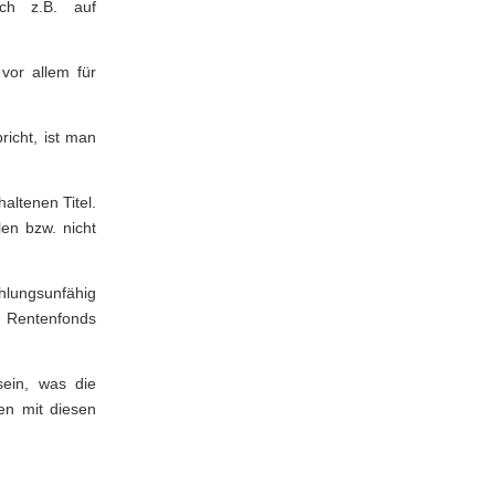
ch z.B. auf
Was sind ETFs?
vor allem für
Was sind
Garantiefonds?
richt, ist man
Was sind Private
Equity Fonds?
altenen Titel.
en bzw. nicht
Was ist
Fondssparen?
hlungsunfähig
Was sind
m Rentenfonds
Indexfonds?
sein, was die
en mit diesen