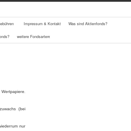
ebühren
Impressum & Kontakt
Was sind Aktienfonds?
onds?
weitere Fondsarten:
Was sind
Geldmarktfonds?
Was sind
Mischfonds?
e Wertpapiere.
Was sind
Schiffsfonds?
zuwachs (bei
Was sind
Dachfonds?
 wiederrum nur