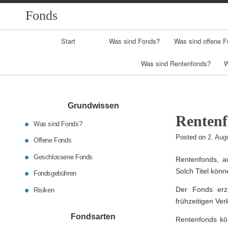
Fonds
Primary
Start
Was sind Fonds?
Was sind offene 
Navigation
Was sind Rentenfonds?
W
Grundwissen
Renten
Was sind Fonds?
Posted on
2. Aug
Offene Fonds
Geschlossene Fonds
Rentenfonds, au
Solch Titel kön
Fondsgebühren
Der Fonds erz
Risiken
frühzeitigen Ver
Fondsarten
Rentenfonds kön