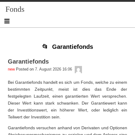
Skip
Skip
Skip
Skip
Skip
Skip
Skip
Skip
Fonds
to
to
to
to
to
to
to
to
content
TEXT-
NAV_MENU-
NAV_MENU-
NAV_MENU-
MSCHANDL
TEXT-
TEXT-
3
4
5
6
6
7
Garantiefonds
Garantiefonds
admin
Posted on
7. August 2026 16:06
Bei Garantiefonds handelt es sich um Fonds, welche zu einem
bestimmten Zeitpunkt, meist ist dies das Ende der
festgelegten Laufzeit, einen garantierten Wert versprechen.
Dieser Wert kann stark schwanken. Der Garantiewert kann
der Investitionswert, ein höherer Wert, oder lediglich ein
Teilwert der Investition sein.
Garantiefonds versuchen anhand von Derivaten und Optionen
Absicherungsmechanismen zu erzielen und dem Anleger eine