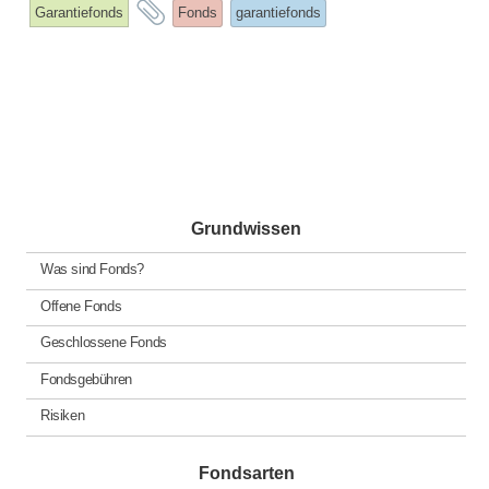
and
Garantiefonds
Fonds
garantiefonds
tagged
Grundwissen
Was sind Fonds?
Offene Fonds
Geschlossene Fonds
Fondsgebühren
Risiken
Fondsarten